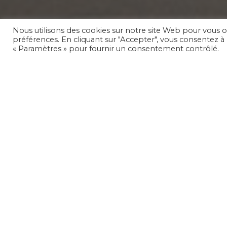
Nous utilisons des cookies sur notre site Web pour vous o
préférences. En cliquant sur "Accepter", vous consentez à l
« Paramètres » pour fournir un consentement contrôlé.
CSO
CENTRAL SANIT 
Spécialiste du
CSO est un acteur majeur du génie clima
secteurs bien spécifiques de la défense, 
tertiaire, de la rénovation énergétique,
Surfaces (GMS), et des marchés à bon 