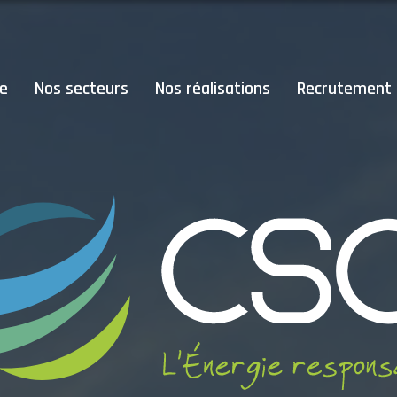
se
Nos secteurs
Nos réalisations
Recrutement
Accueil
L’entreprise
Qui sommes-nous ?
Le bureau d’études
Nos clients
Nos secteurs
Défense
Industrie & Tertiaire
Rénovation énergétique
GMS