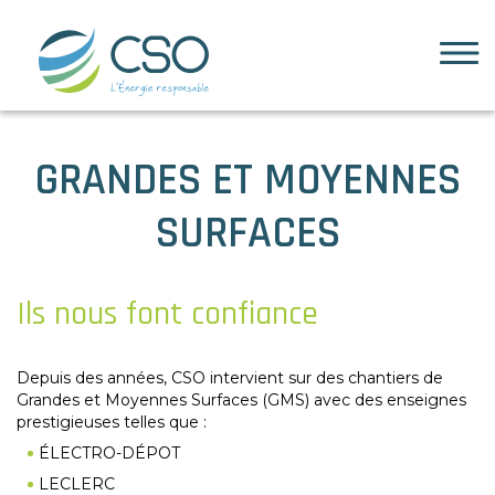
Accueil
GRANDES ET MOYENNES
L’entreprise
SURFACES
Qui sommes-nous ?
Le bureau d’études
Nos clients
Ils nous font confiance
Nos secteurs
Défense
Depuis des années, CSO intervient sur des chantiers de
Grandes et Moyennes Surfaces (GMS) avec des enseignes
Industrie & Tertiaire
prestigieuses telles que :
Rénovation énergétique
ÉLECTRO-DÉPOT
GMS
LECLERC