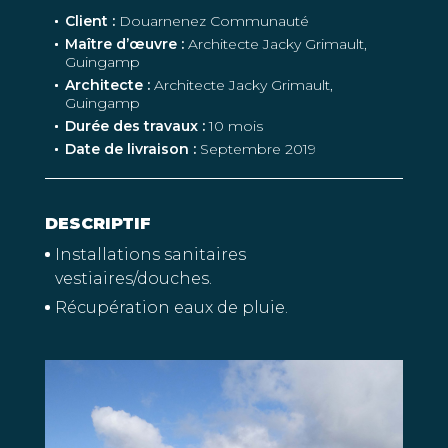
Marchés à bon de commande
Client :
Douarnenez Communauté
Maître d’œuvre :
Architecte Jacky Grimault,
Nos réalisations
Guingamp
Architecte :
Architecte Jacky Grimault,
Recrutement
Guingamp
Durée des travaux :
10 mois
Contact
Date de livraison :
Septembre 2019
DESCRIPTIF
Installations sanitaires
vestiaires/douches.
Récupération eaux de pluie.