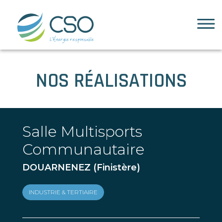
Accueil
NOS RÉALISATIONS
L’entreprise
Qui sommes-nous ?
Le bureau d’études
Salle Multisports
Nos clients
Communautaire
Nos secteurs
DOUARNENEZ (Finistère)
Défense
Industrie & Tertiaire
INDUSTRIE & TERTIAIRE
Rénovation énergétique
GMS