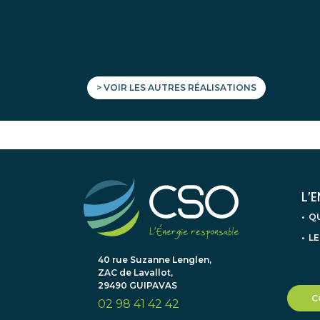
> VOIR LES AUTRES RÉALISATIONS
L’
Q
LE
40 rue Suzanne Lenglen,
ZAC de Lavallot,
29490 GUIPAVAS
C
02 98 41 42 42