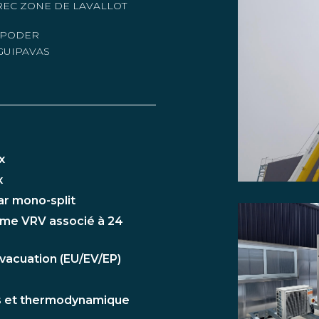
Marchés à bon de commande
REC ZONE DE LAVALLOT
Nos réalisations
RSPODER
GUIPAVAS
Recrutement
Contact
x
x
ar mono-split
ème VRV associé à 24
évacuation (EU/EV/EP)
es et thermodynamique